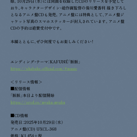
始。10月29日（水）には同曲を収録したCDのリリースを予定して
おり、キャラクターデザイン・総作画監督の皆川愛香利 描き下ろし
となるアニメ盤CDも発売。アニメ盤には特典として、アニメ盤ジ
ャケット写真のスマホステッカーが封入されています。アニメ盤
CDの予約は絶賛受付中です。
本編とともに、ぜひ何度でもお楽しみください！
エンディング・テーマ：KAFUNÉ「脈脈」
https://shabake-official.com/#music
＜リリース情報＞
■配信情報
「脈脈」本日より配信開始
https://orcd.co/myaku-myaku
■CD情報
発売日：2025年10月29日（水）
アニメ盤(CD) UXCL-368
価格：￥1,454＋税